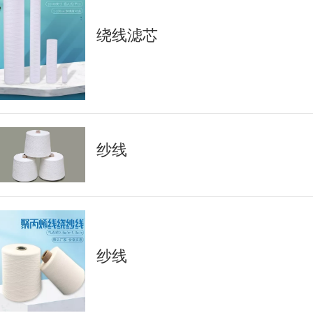
绕线滤芯
纱线
纱线